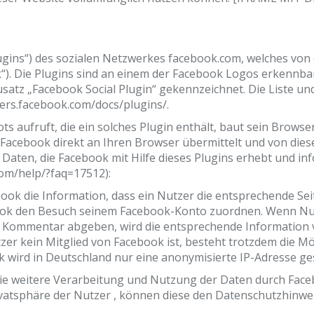
gins“) des sozialen Netzwerkes facebook.com, welches von de
“). Die Plugins sind an einem der Facebook Logos erkennbar
atz „Facebook Social Plugin“ gekennzeichnet. Die Liste un
ers.facebook.com/docs/plugins/.
s aufruft, die ein solches Plugin enthält, baut sein Browse
n Facebook direkt an Ihren Browser übermittelt und von die
 Daten, die Facebook mit Hilfe dieses Plugins erhebt und i
om/help/?faq=17512):
ook die Information, dass ein Nutzer die entsprechende Sei
ook den Besuch seinem Facebook-Konto zuordnen. Wenn Nutz
en Kommentar abgeben, wird die entsprechende Information
tzer kein Mitglied von Facebook ist, besteht trotzdem die M
k wird in Deutschland nur eine anonymisierte IP-Adresse ge
 weitere Verarbeitung und Nutzung der Daten durch Faceb
ivatsphäre der Nutzer , können diese den Datenschutzhinw