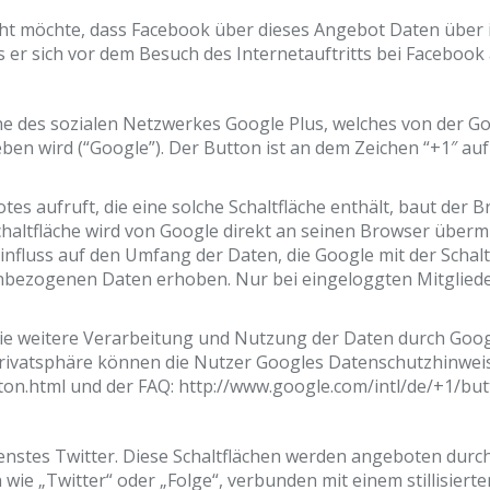
cht möchte, dass Facebook über dieses Angebot Daten über 
 er sich vor dem Besuch des Internetauftritts bei Facebook
he des sozialen Netzwerkes Google Plus, welches von der Go
eben wird (“Google”). Der Button ist an dem Zeichen “+1″ a
s aufruft, die eine solche Schaltfläche enthält, baut der 
chaltfläche wird von Google direkt an seinen Browser übermi
influss auf den Umfang der Daten, die Google mit der Schal
nenbezogenen Daten erhoben. Nur bei eingeloggten Mitglied
 weitere Verarbeitung und Nutzung der Daten durch Googl
Privatsphäre können die Nutzer Googles Datenschutzhinweis
ton.html und der FAQ: http://www.google.com/intl/de/+1/but
nstes Twitter. Diese Schaltflächen werden angeboten durch d
n wie „Twitter“ oder „Folge“, verbunden mit einem stillisiert