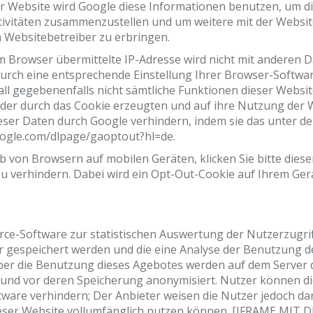
ser Website wird Google diese Informationen benutzen, um 
tivitäten zusammenzustellen und um weitere mit der Websi
Websitebetreiber zu erbringen.
m Browser übermittelte IP-Adresse wird nicht mit anderen
urch eine entsprechende Einstellung Ihrer Browser-Softwar
Fall gegebenenfalls nicht sämtliche Funktionen dieser Webs
er durch das Cookie erzeugten und auf ihre Nutzung der We
ieser Daten durch Google verhindern, indem sie das unter 
google.com/dlpage/gaoptout?hl=de.
lb von Browsern auf mobilen Geräten,
klicken Sie bitte die
 zu verhindern. Dabei wird ein Opt-Out-Cookie auf Ihrem Ger
ce-Software zur statistischen Auswertung der Nutzerzugriff
 gespeichert werden und die eine Analyse der Benutzung de
er die Benutzung dieses Agebotes werden auf dem Server de
 und vor deren Speicherung anonymisiert. Nutzer können die
are verhindern; Der Anbieter weisen die Nutzer jedoch darau
n dieser Website vollumfänglich nutzen können. [IFRAME