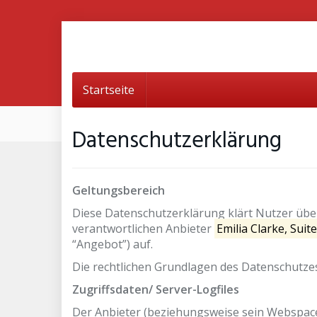
Skip
to
main
content
Startseite
Datenschutzerklärung
Geltungsbereich
Diese Datenschutzerklärung klärt Nutzer üb
verantwortlichen Anbieter
Emilia Clarke, Sui
“Angebot”) auf.
Die rechtlichen Grundlagen des Datenschutz
Zugriffsdaten/ Server-Logfiles
Der Anbieter (beziehungsweise sein Webspace-